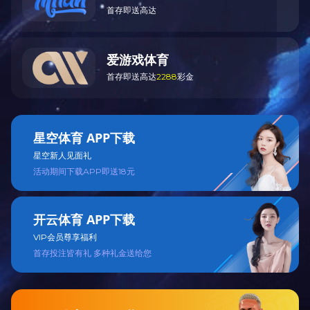
首存即送高达
爱游戏体育
首存即送高达
2288
彩金
星空体育 APP下载
星空新人见面礼
活动期间下载APP即送18元
开云体育 APP下载
VIP会员尊享福利
首存投注皆有礼 多种礼金送给您